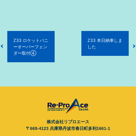
投
Z33 ロケットバニ
Z33 本日納車しま
稿
ーオーバーフェン
した
ナ
ダー取付④
ビ
ゲ
ー
シ
ョ
ン
株式会社リプロエース
〒669-4123 兵庫県丹波市春日町多利1661-1