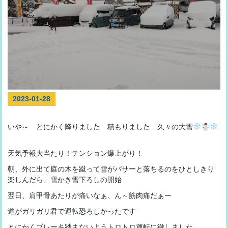
2023-01-28
いや～ とにかく降りました 積もりました 久々の大雪
☃
天気予報大当たり！テンション爆上がり！
朝、外に出て庭の木を蹴って雪がバサーと落ちるのをひとしきり
楽しんだら、雪かき雪下ろしの開始
翌日、肩甲骨あたりが痛いなぁ、ん～筋肉痛だぁー
道がガリガリ君で運転恐ろしかったです
とにかくブレーキ踏まないようトロトロ運転に徹しました