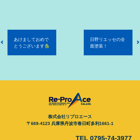
投
あけましておめで
日野リエッセの全
稿
とうございます
面塗装！
ナ
ビ
ゲ
ー
シ
ョ
ン
株式会社リプロエース
〒669-4123 兵庫県丹波市春日町多利1661-1
TEL 0795-74-3977