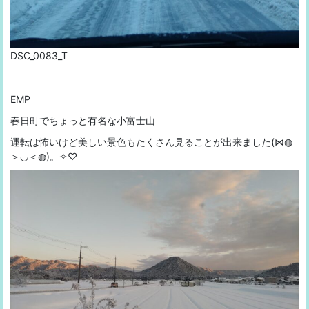
DSC_0083_T
EMP
春日町でちょっと有名な小富士山
運転は怖いけど美しい景色もたくさん見ることが出来ました(⋈◍
＞◡＜◍)。✧♡