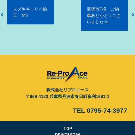
投
スズキキャリイ施
宝塚市T様 ご納
稿
工 №2
車ありがとうござ
ナ
いました
ビ
ゲ
ー
シ
ョ
ン
株式会社リプロエース
〒669-4123 兵庫県丹波市春日町多利1661-1
TEL 0795-74-3977
TOP
DRIVE&STAY