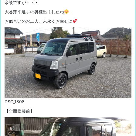
余談ですが・・・
大谷翔平選手の奥様出ましたね
お似合いのお二人、末永くお幸せに
DSC_1808
【全面塗装前】