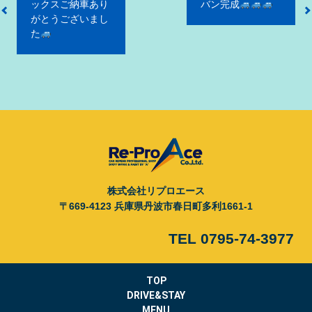
ックスご納車あり
バン完成
ナ
がとうございまし
ビ
た
ゲ
ー
シ
ョ
ン
株式会社リプロエース
〒669-4123 兵庫県丹波市春日町多利1661-1
TEL 0795-74-3977
TOP
DRIVE&STAY
MENU