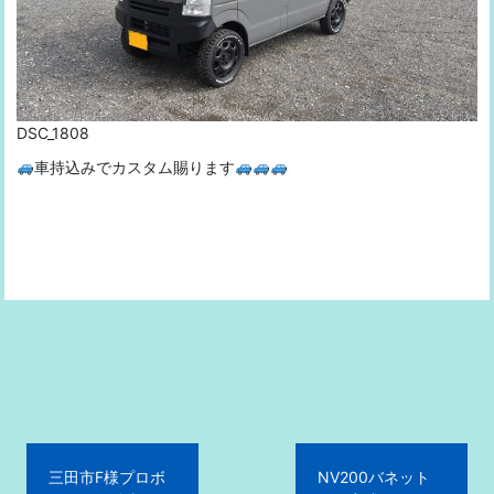
DSC_1808
車持込みでカスタム賜ります
投
三田市F様プロボ
NV200バネット
稿