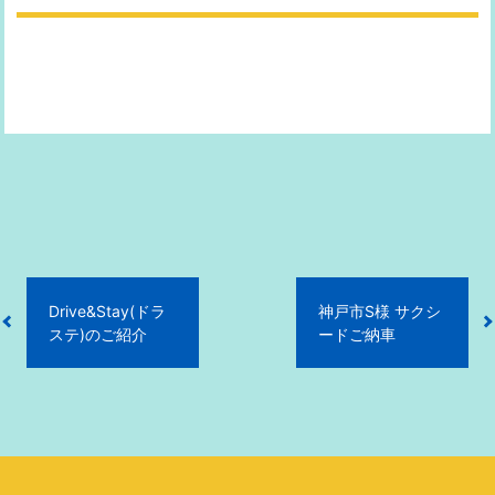
投
Drive&Stay(ドラ
神戸市S様 サクシ
稿
ステ)のご紹介
ードご納車
ナ
ビ
ゲ
ー
シ
ョ