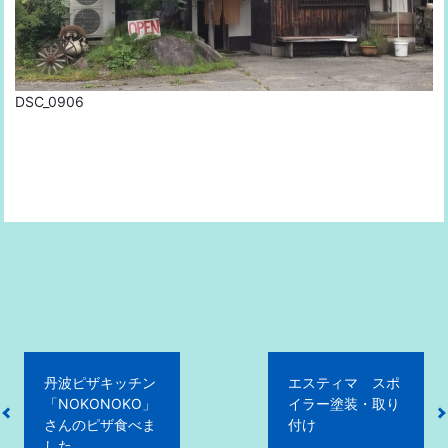
DSC_0906
投
丹波ピザキッチン
エスティマ スポ
稿
「NOKONOKO」
イラー塗装・取り
ナ
さんのピザ食べま
付け
ビ
した